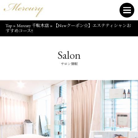
Top
»
Mercury 千駄木店
»
【Newクーポン☆】エステティシャンお
すすめコース!!
Salon
サロン情報