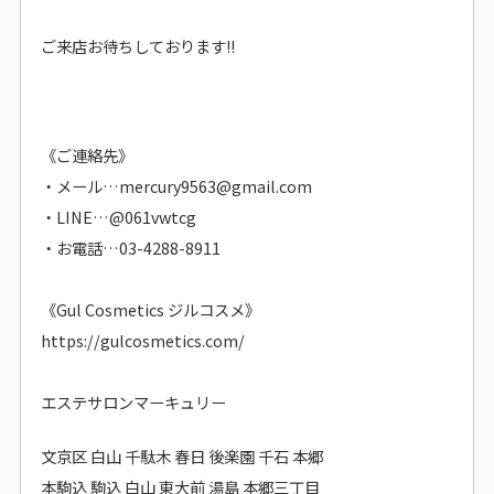
ご来店お待ちしております!!
《ご連絡先》
・メール…mercury9563@gmail.com
・LINE…@061vwtcg
・お電話…03-4288-8911
《Gul Cosmetics ジルコスメ》
https://gulcosmetics.com/
エステサロンマーキュリー
文京区 白山 千駄木 春日 後楽園 千石 本郷
本駒込 駒込 白山 東大前 湯島 本郷三丁目