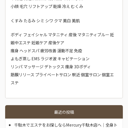
小顔 毛穴 リフトアップ 乾燥 冷え むくみ
くすみ たるみ シミ シワ クマ 美白 美肌
ボディ フェイシャル マタニティ 産後 マタニティブルー 妊
娠中エステ 妊娠ケア 産後ケア
痩身 ヘッドスパ 疲労改善 運動不足 免疫
よもぎ蒸し EMS ラジオ波 キャビテーション
リンパ マッサージ デトックス 痩身 3Dボディ
筋膜リリース プライベートサロン 駅近 個室サロン 個室エ
ステ
最近の投稿
千駄木でエステをお探しならMercury千駄木店へ｜全身ト