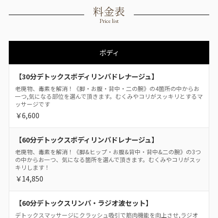
料金表
Price list
ボディ
【30分デトックスボディリンパドレナージュ】
老廃物、毒素を解消！《脚・お腹・背中・二の腕》の4箇所の中からお
一つ,気になる部位を選んで頂きます。むくみやコリがスッキリとするマ
ッサージです
￥6,600
【60分デトックスボディリンパドレナージュ】
老廃物、毒素を解消！《脚&ヒップ・お腹&背中・背中&二の腕》の3つ
の中からお一つ、気になる箇所を選んで頂きます。むくみやコリがスッ
キリします！
￥14,850
【60分デトックスリンパ・ラジオ波セット】
デトックスマッサージにクラッシュ吸引で筋肉機能を向上させ,ラジオ