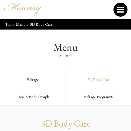
Top
»
Menu
»
3D Body Care
Menu
メニュー
Voltage
3D Body Care
Facial&Body Lymph
Voltage Program®
3D Body Care