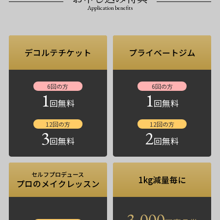
Application benefits
デコルテチケット
プライベートジム
6回の方
6回の方
1
1
回無料
回無料
12回の方
12回の方
3
2
回無料
回無料
セルフプロデュース
1kg減量毎に
プロのメイクレッスン
3,000