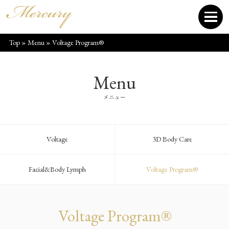
Top
»
Menu
»
Voltage Program®
Menu
メニュー
Voltage
3D Body Care
Facial&Body Lymph
Voltage Program®
Voltage Program®