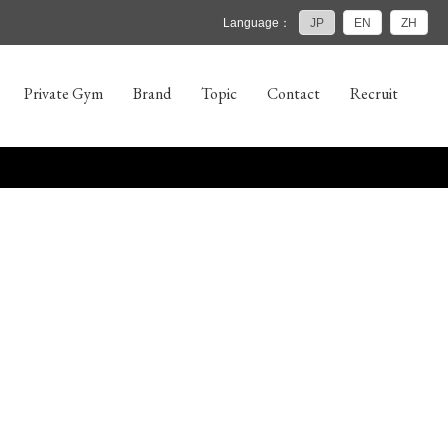
Language：
JP
EN
ZH
Private Gym
Brand
Topic
Contact
Recruit