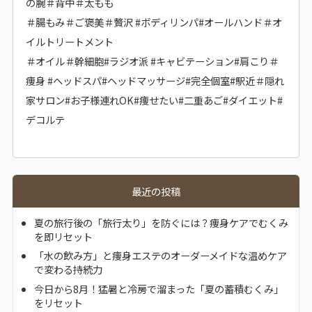
の腕＃背中＃太もも
＃腸もみ＃ご褒美＃贅沢 #ボディリンパ#オールハンド＃オ
イルトリートメント
＃オイル＃幹細胞#ラジオ派 #キャビテーション#肩こり＃
痩身 #ヘッドスパ#ヘッドマッサージ
#完全個室#駅近＃隠れ
家サロン#お子様連れOK#痩せたい#二重あご#ダイエット#
デコルテ
最近の投稿
夏の旅行後の「旅行太り」を防ぐには？痩身ケアでむくみ
を即リセット
「水の飲み方」と痩身エステのオーダーメイドな温めケア
で変わる持続力
今日から8月！猛暑と冷房で溜まった「夏の蓄積むくみ」
をリセット