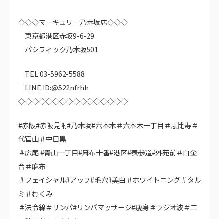
◇◇◇マーキュリー乃木坂店◇◇◇
東京都港区赤坂9-6-29
パシフィック乃木坂501
TEL:03-5962-5588
LINE ID:@522nfrhh
◇◇◇◇◇◇◇◇◇◇◇◇◇◇◇◇
#赤阪#赤阪見附#乃木坂#六本木＃六本木一丁目＃恵比寿＃
代官山＃中目黒
＃広尾 #青山一丁目#麻布十番#港区#表参道#外苑前＃白金
台＃麻布
＃フェイシャル#アップ#毛穴#美白＃ホワイトニング＃タル
ミ＃むくみ
＃法令線＃リンパ#リンパマッサージ#痩身＃ラジオ波＃二