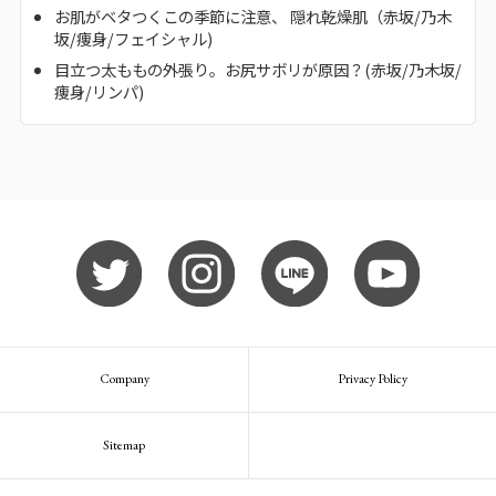
お肌がベタつくこの季節に注意、 隠れ乾燥肌（赤坂/乃木
坂/痩身/フェイシャル)
目立つ太ももの外張り。お尻サボリが原因？(赤坂/乃木坂/
痩身/リンパ)
Company
Privacy Policy
Sitemap