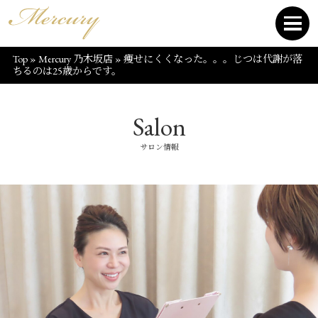
Top
»
Mercury 乃木坂店
»
痩せにくくなった。。。じつは代謝が落
ちるのは25歳からです。
Salon
サロン情報