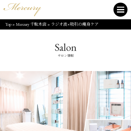
Top
»
Mercury 千駄木店
»
ラジオ波×吸引の痩身ケア
Salon
サロン情報