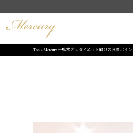
Top
»
Mercury 千駄木店
»
ダイエット向けの食事ポイント♪《