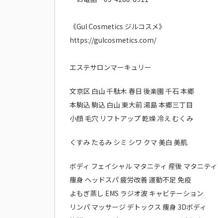
《Gul Cosmetics ジルコスメ》
https://gulcosmetics.com/
エステサロンマーキュリー
文京区 白山 千駄木 春日 後楽園 千石 本郷
本駒込 駒込 白山 東大前 湯島 本郷三丁目
小顔 毛穴 リフトアップ 乾燥 冷え むくみ
くすみ たるみ シミ シワ クマ 美白 美肌
ボディ フェイシャル マタニティ 産後 マタニテ
痩身 ヘッドスパ 疲労改善 運動不足 免疫
よもぎ蒸し EMS ラジオ波 キャビテーション
リンパ マッサージ デトックス 痩身 3Dボディ