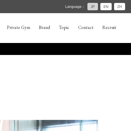
Language：
JP
EN
ZH
Private Gym
Brand
Topic
Contact
Recruit