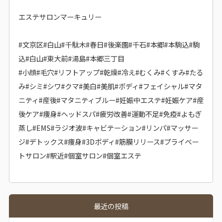
エステサロンマーキュリー
#文京区#白山#千駄木#春日#後楽園#千石#本郷#本駒込#駒
込#白山#東大前#湯島#本郷三丁目
#小顔#毛穴#リフトアップ#乾燥#冷え#むくみ#くすみ#たる
み#シミ#シワ#クマ#美白#美肌#ボディ#フェイシャル#マタ
ニティ#産後#マタニティブルー#妊娠中エステ#妊娠ケア#産
後ケア#痩身#ヘッドスパ#疲労改善#運動不足#免疫#よもぎ
蒸し#EMS#ラジオ波#キャビテーション#リンパ#マッサー
ジ#デトックス#痩身#3Dボディ#筋膜リリース#プライベー
トサロン#駅近#個室サロン#個室エステ
最近の投稿