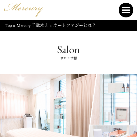
Top
»
Mercury 千駄木店
»
オートファジーとは？
Salon
サロン情報