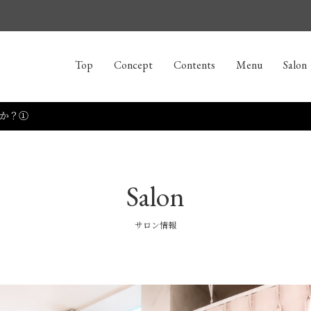
Top
Concept
Contents
Menu
Salon
か？①
Salon
サロン情報