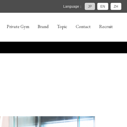
Language：
JP
EN
ZH
Private Gym
Brand
Topic
Contact
Recruit