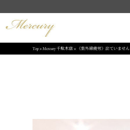
Top
»
Mercury 千駄木店
»
《紫外線疲労》出ていません