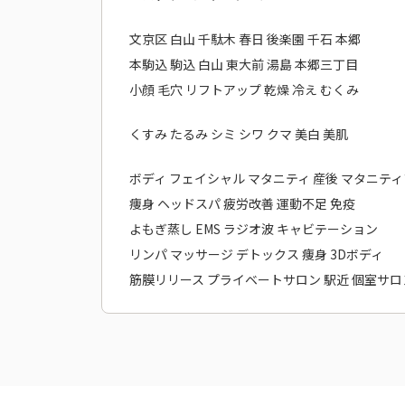
文京区 白山 千駄木 春日 後楽園 千石 本郷
本駒込 駒込 白山 東大前 湯島 本郷三丁目
小顔 毛穴 リフトアップ 乾燥 冷え むくみ
くすみ たるみ シミ シワ クマ 美白 美肌
ボディ フェイシャル マタニティ 産後 マタニテ
痩身 ヘッドスパ 疲労改善 運動不足 免疫
よもぎ蒸し EMS ラジオ波 キャビテーション
リンパ マッサージ デトックス 痩身 3Dボディ
筋膜リリース プライベートサロン 駅近 個室サロ