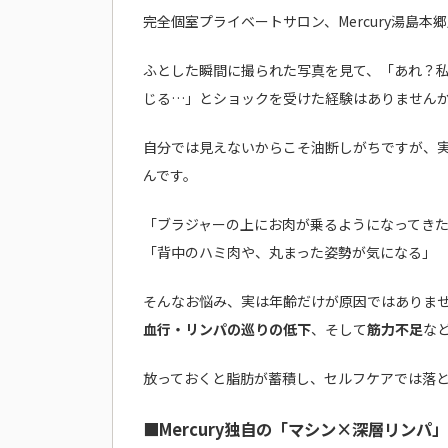
完全個室プライベートサロン、Mercury湯島本
ふとした瞬間に撮られた写真を見て、「あれ？
じる…」とショックを受けた経験はありません
自分では見えないからこそ油断しがちですが、
んです。
「ブラジャーの上にお肉が乗るようになってきた
「背中のハミ肉や、丸まった姿勢が気になる」
そんなお悩み、実は年齢だけが原因ではありませ
血行・リンパの巡りの低下
、そして
筋力不足
な
放っておくと脂肪が蓄積し、セルフケアでは落
■Mercury独自の「マシン×深層リンパ