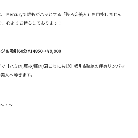
 Mercuryで誰もがハッとする「後ろ姿美人」を目指しません
を、心よりお待ちしております！
吸引60分¥14850→
¥9,900
で【ハミ肉,厚み/腰肉/肩こりにも◎】吸引&熟練の痩身リンパマ
中美人へ導きます。
・～・～