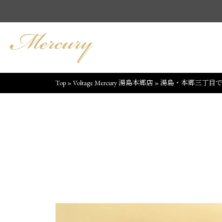
Top
»
Voltage Mercury 湯島本郷店
»
湯島・本郷三丁目