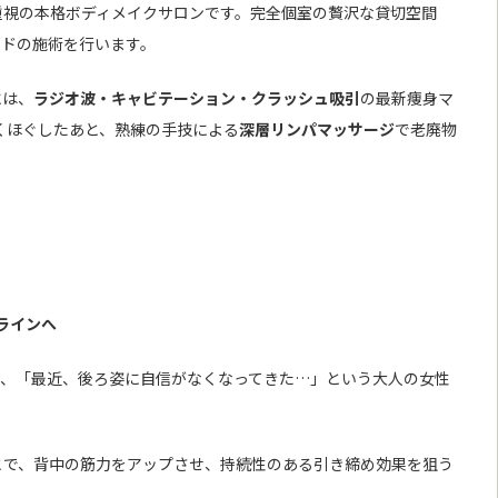
重視の本格ボディメイクサロンです。完全個室の贅沢な貸切空間
イドの施術を行います。
には、
ラジオ波・キャビテーション・クラッシュ吸引
の最新痩身マ
くほぐしたあと、熟練の手技による
深層リンパマッサージ
で老廃物
ラインへ
と、「最近、後ろ姿に自信がなくなってきた…」という大人の女性
とで、背中の筋力をアップさせ、持続性のある引き締め効果を狙う