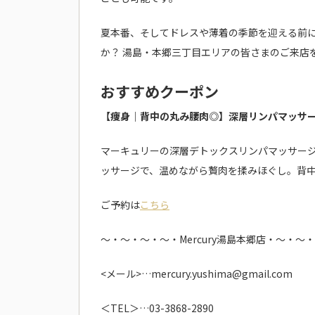
夏本番、そしてドレスや薄着の季節を迎える前に、
か？ 湯島・本郷三丁目エリアの皆さまのご来店
おすすめクーポン
【痩身｜背中の丸み腰肉◎】深層リンパマッサージ＆
マーキュリーの深層デトックスリンパマッサージ
ッサージで、温めながら贅肉を揉みほぐし。背
ご予約は
こちら
～・～・～・～・Mercury湯島本郷店・～・～
<メール>…mercury.yushima@gmail.com
＜TEL＞…03-3868-2890