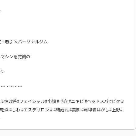
Ｆ
波＋吸引×パーソナルジム
のマシンを完備の
ロン
・～・～・～
性改善#フェイシャル#小顔 #毛穴 #ニキビ #ヘッドスパ #ビタミ
乾燥 #しわ #エステサロン # #結婚式 #美脚 #肩甲骨はがし#上野#
谷