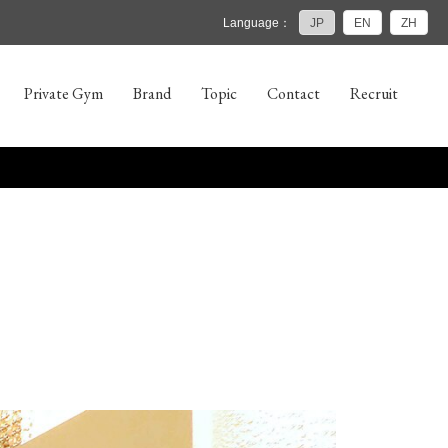
Language：
JP
EN
ZH
Private Gym
Brand
Topic
Contact
Recruit