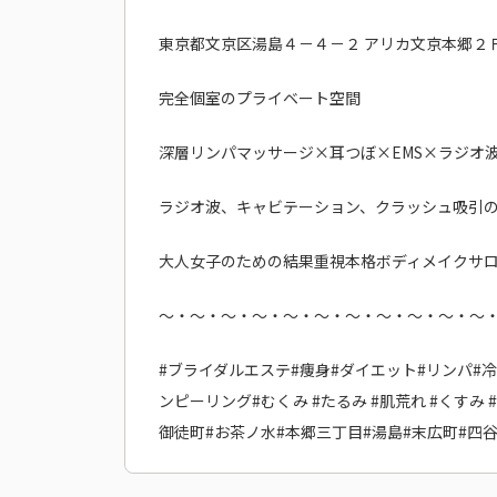
東京都文京区湯島４－４－２ アリカ文京本郷２
完全個室のプライベート空間
深層リンパマッサージ×耳つぼ×EMS×ラジオ
ラジオ波、キャビテーション、クラッシュ吸引
大人女子のための結果重視本格ボディメイクサ
～・～・～・～・～・～・～・～・～・～・～
#ブライダルエステ#痩身#ダイエット#リンパ#冷え
ンピーリング#むくみ #たるみ #肌荒れ #くすみ #
御徒町#お茶ノ水#本郷三丁目#湯島#末広町#四