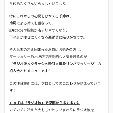
今週もたくさんいらっしゃいました。
特にこれからの初夏をむかえる季節は、
冷房による冷えも重なって、
脚に水分や脂肪が溜まりやすくなり、
下半身が痩せにくくなる悪循環に陥りがちです。
そんな脚の冷え固まったお肉にお悩みの方に、
マーキュリー乃木坂店で圧倒的な人気を誇るのが
【ラジオ波×クラッシュ吸引×痩身リンパマッサージ】
の
組み合わせメニューです！
この痩身施術には、プロとしてのこだわりが詰まっていま
す！
1. まずは「ラジオ波」で深部からポカポカに
カチカチに冷えた太ももやヒップまわりにラジオ波を