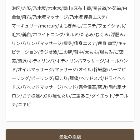
港区/赤阪/乃木坂/六本木/青山/麻布十番/表参道/外苑前/白
金台/麻布/乃木坂マッサージ/乃木坂 痩身エステ/
マーキュリー/mercury/よもぎ蒸し/エステ/フェイシャル/
毛穴/美白/ホワイトニング/タルミ/たるみ/むくみ/浮腫み/
リンパ/リンパマッサージ/痩身/痩身エステ/痩身 効果/キャ
ビテーション/ラジオ波/二の腕/背中/太もも/腸もみ/ご褒
美/贅沢/ボディリンパ/ボディリンパマッサージ/オールハン
ド/オイルマッサージ/マッサージ/オイル/幹細胞/ハーブピ
ーリング/ピーリング/肩こり/腰痛/ヘッドスパ/ドライヘッ
ドスパ/ヘッドマッサージ/ヘッド/完全個室/駅近/隠れ家サ
ロン/お子様連れOK/痩せたい/二重あご/ダイエット/デコル
テ/ニキビ
最近の投稿