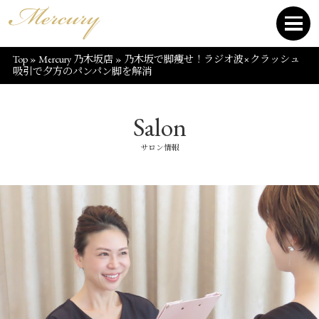
Top
»
Mercury 乃木坂店
»
乃木坂で脚痩せ！ラジオ波×クラッシュ
吸引で夕方のパンパン脚を解消
Salon
サロン情報