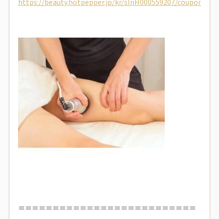
https://beauty.hotpepper.jp/kr/slnH000559207/coupon/
＝＝＝＝＝＝＝＝＝＝＝＝＝＝＝＝＝＝＝＝＝＝＝＝＝＝