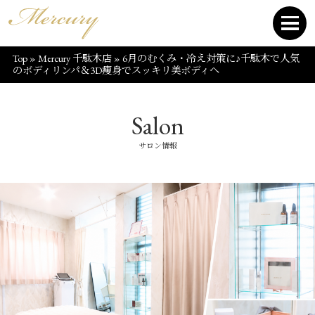
Top
»
Mercury 千駄木店
»
6月のむくみ・冷え対策に♪千駄木で人気
のボディリンパ＆3D痩身でスッキリ美ボディへ
Salon
サロン情報