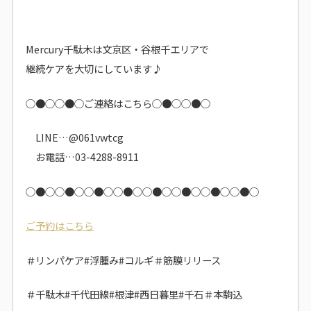
Mercury千駄木は文京区・谷根千エリアで
継続ケアを大切にしています♪
○●○○●○ご連絡はこちら○●○○●○
LINE…@061vwtcg
お電話…03-4288-8911
○●○
○●○
○●○
○●○
○●○
○●○
○●○
○●○
ご予約はこちら
＃リンパケア#浮腫み#コルギ＃筋膜リリース
＃千駄木#千代田線#根津#西日暮里#千石＃本駒込