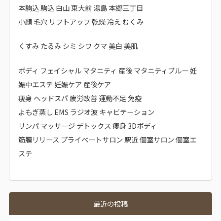
本駒込 駒込 白山 東大前 湯島 本郷三丁目
小顔 毛穴 リフトアップ 乾燥 冷え むくみ
くすみ たるみ シミ シワ クマ 美白 美肌
ボディ フェイシャル マタニティ 産後 マタニティブルー 妊
娠中エステ 妊娠ケア 産後ケア
痩身 ヘッドスパ 疲労改善 運動不足 免疫
よもぎ蒸し EMS ラジオ波 キャビテーション
リンパ マッサージ デトックス 痩身 3Dボディ
筋膜リリース プライベートサロン 駅近 個室サロン 個室エ
ステ
最近の投稿