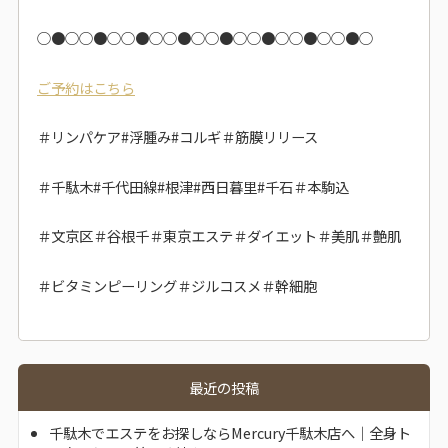
○●○
○●○
○●○
○●○
○●○
○●○
○●○
○●○
ご予約はこちら
＃リンパケア#浮腫み#コルギ＃筋膜リリース
＃千駄木#千代田線#根津#西日暮里#千石＃本駒込
＃文京区＃谷根千＃東京エステ＃ダイエット＃美肌＃艶肌
＃ビタミンピーリング＃ジルコスメ＃幹細胞
最近の投稿
千駄木でエステをお探しならMercury千駄木店へ｜全身ト