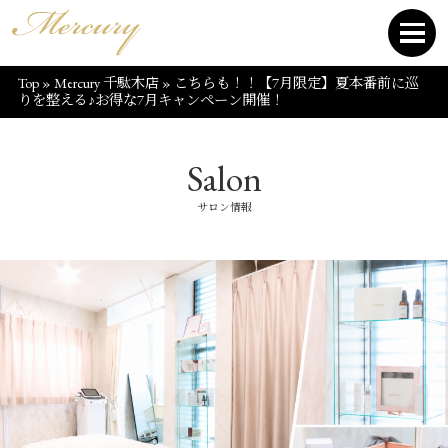
Top
»
Mercury 千駄木店
»
こちらも！！【7月限定】夏本番前に巡
りを整える♪お得な7月キャンペーン開催！
Salon
サロン情報