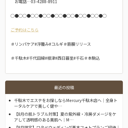
お電話…03-4288-8911
○●○
○●○
○●○
○●○
○●○
○●○
○●○
○●○
ご予約はこちら
＃リンパケア#浮腫み#コルギ＃筋膜リリース
＃千駄木#千代田線#根津#西日暮里#千石＃本駒込
最近の投稿
千駄木でエステをお探しならMercury千駄木店へ｜全身ト
ータルケアで美しく健や…
【8月の肌トラブル対策】夏の紫外線・冷房ダメージをケ
アして透明感のある美肌へ｜M…
【8月限定】ワタベウェディング基本フォトプランご招待｜