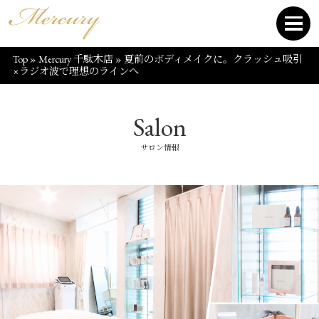
Top
»
Mercury 千駄木店
»
夏前のボディメイクに。クラッシュ吸引
×ラジオ波で理想のラインへ
Salon
サロン情報