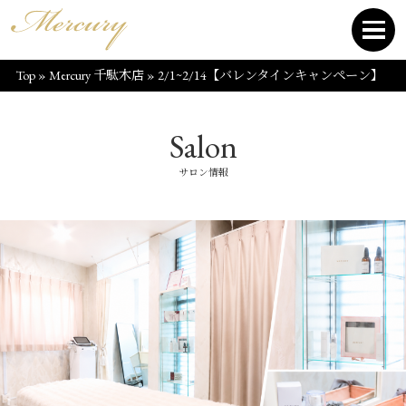
Top
»
Mercury 千駄木店
»
2/1~2/14【バレンタインキャンペーン】
Salon
サロン情報