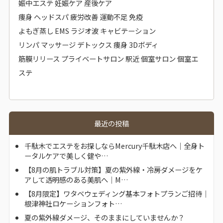
娠中エステ 妊娠ケア 産後ケア
痩身 ヘッドスパ 疲労改善 運動不足 免疫
よもぎ蒸し EMS ラジオ波 キャビテーション
リンパ マッサージ デトックス 痩身 3Dボディ
筋膜リリース プライベートサロン 駅近 個室サロン 個室エ
ステ
最近の投稿
千駄木でエステをお探しならMercury千駄木店へ｜全身ト
ータルケアで美しく健や…
【8月の肌トラブル対策】夏の紫外線・冷房ダメージをケ
アして透明感のある美肌へ｜M…
【8月限定】ワタベウェディング基本フォトプランご招待｜
根津神社ロケーションフォト…
夏の紫外線ダメージ、そのままにしていませんか？