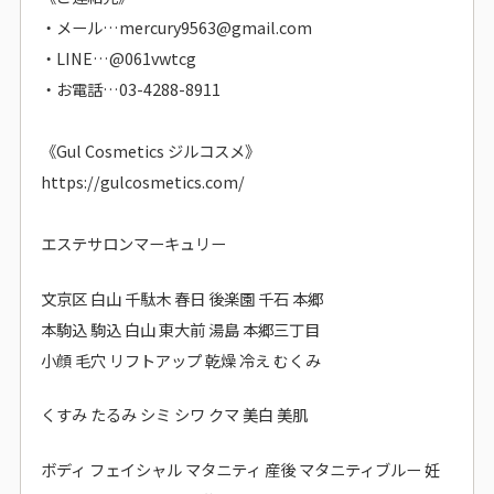
・メール…mercury9563@gmail.com
・LINE…@061vwtcg
・お電話…03-4288-8911
《Gul Cosmetics ジルコスメ》
https://gulcosmetics.com/
エステサロンマーキュリー
文京区 白山 千駄木 春日 後楽園 千石 本郷
本駒込 駒込 白山 東大前 湯島 本郷三丁目
小顔 毛穴 リフトアップ 乾燥 冷え むくみ
くすみ たるみ シミ シワ クマ 美白 美肌
ボディ フェイシャル マタニティ 産後 マタニティブルー 妊