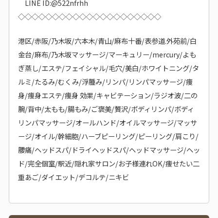
LINE ID:@522nfrhh
◇◇◇◇◇◇◇◇◇◇◇◇◇◇◇◇◇◇◇◇◇
港区/赤阪/乃木坂/六本木/青山/麻布十番/表参道.外苑前/白
金台/麻布/乃木坂マッサージ/マーキュリー/mercury/よも
ぎ蒸し/エステ/フェイシャル/毛穴/美白/ホワイトニング/タ
ルミ/たるみ/むくみ/浮腫み/リンパ/リンパマッサージ/痩
身/痩身エステ/痩身 効果/キャビテーション/ラジオ波/二の
腕/背中/太もも/腸もみ/ご褒美/贅沢/ボディリンパ/ボディ
リンパマッサージ/オールハンド/オイルマッサージ/マッサ
ージ/オイル/幹細胞/ハーブピーリング/ピーリング/肩こり/
腰痛/ヘッドスパ/ドライヘッドスパ/ヘッドマッサージ/ヘッ
ド/完全個室/駅近/隠れ家サロン/お子様連れOK/痩せたい二
重あご/ダイエット/デコルテ/ニキビ