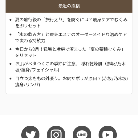
最近の投稿
夏の旅行後の「旅行太り」を防ぐには？痩身ケアでむくみ
を即リセット
「水の飲み方」と痩身エステのオーダーメイドな温めケア
で変わる持続力
今日から8月！猛暑と冷房で溜まった「夏の蓄積むくみ」
をリセット
お肌がベタつくこの季節に注意、 隠れ乾燥肌（赤坂/乃木
坂/痩身/フェイシャル)
目立つ太ももの外張り。お尻サボリが原因？(赤坂/乃木坂/
痩身/リンパ)