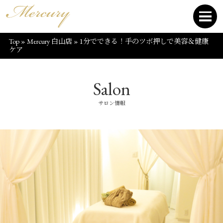
Top
»
Mercury 白山店
»
1分でできる！手のツボ押しで美容＆健康
ケア
Salon
サロン情報