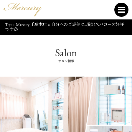
Top
»
Mercury 千駄木店
»
自分へのご褒美に…贅沢スパコース好評
です◎
Salon
サロン情報