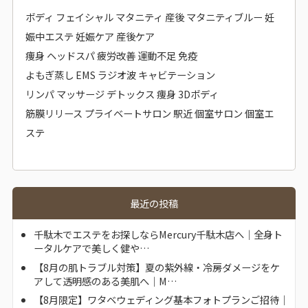
ボディ フェイシャル マタニティ 産後 マタニティブルー 妊
娠中エステ 妊娠ケア 産後ケア
痩身 ヘッドスパ 疲労改善 運動不足 免疫
よもぎ蒸し EMS ラジオ波 キャビテーション
リンパ マッサージ デトックス 痩身 3Dボディ
筋膜リリース プライベートサロン 駅近 個室サロン 個室エ
ステ
最近の投稿
千駄木でエステをお探しならMercury千駄木店へ｜全身ト
ータルケアで美しく健や…
【8月の肌トラブル対策】夏の紫外線・冷房ダメージをケ
アして透明感のある美肌へ｜M…
【8月限定】ワタベウェディング基本フォトプランご招待｜