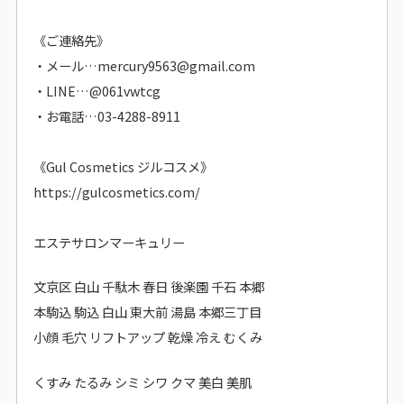
《ご連絡先》
・メール…mercury9563@gmail.com
・LINE…@061vwtcg
・お電話…03-4288-8911
《Gul Cosmetics ジルコスメ》
https://gulcosmetics.com/
エステサロンマーキュリー
文京区 白山 千駄木 春日 後楽園 千石 本郷
本駒込 駒込 白山 東大前 湯島 本郷三丁目
小顔 毛穴 リフトアップ 乾燥 冷え むくみ
くすみ たるみ シミ シワ クマ 美白 美肌