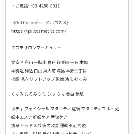
・お電話…03-4288-8911
《Gul Cosmetics ジルコスメ》
https://gulcosmetics.com/
エステサロンマーキュリー
文京区 白山 千駄木 春日 後楽園 千石 本郷
本駒込 駒込 白山 東大前 湯島 本郷三丁目
小顔 毛穴 リフトアップ 乾燥 冷え むくみ
くすみ たるみ シミ シワ クマ 美白 美肌
ボディ フェイシャル マタニティ 産後 マタニティブルー 妊
娠中エステ 妊娠ケア 産後ケア
痩身 ヘッドスパ 疲労改善 運動不足 免疫
よもぎ蒸し EMS ラジオ波 キャビテーション