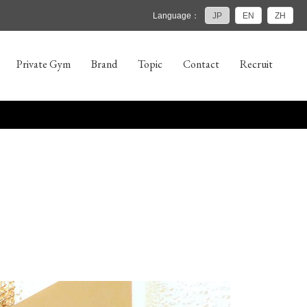
Language：
JP
EN
ZH
Private Gym
Brand
Topic
Contact
Recruit