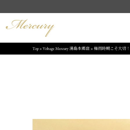
Top
»
Voltage Mercury 湯島本郷店
»
梅雨時期こそ大切