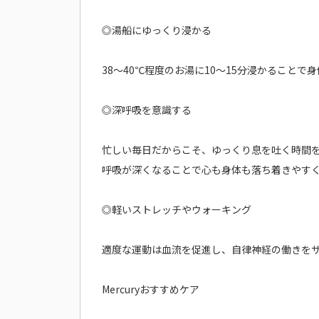
◎湯船にゆっくり浸かる
38～40℃程度のお湯に10～15分浸かること
◎深呼吸を意識する
忙しい毎日だからこそ、ゆっくり息を吐く時間
呼吸が深くなることで心も身体も落ち着きやす
◎軽いストレッチやウォーキング
適度な運動は血流を促進し、自律神経の働きを
Mercuryおすすめケア