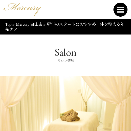
Top
»
Mercury 白山店
»
新年のスタートにおすすめ！体を整える年
始ケア
Salon
サロン情報