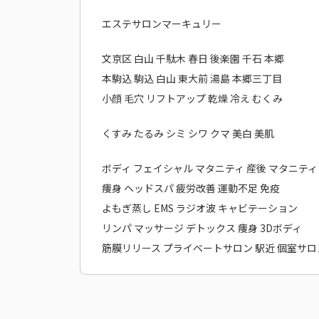
エステサロンマーキュリー
文京区 白山 千駄木 春日 後楽園 千石 本郷
本駒込 駒込 白山 東大前 湯島 本郷三丁目
小顔 毛穴 リフトアップ 乾燥 冷え むくみ
くすみ たるみ シミ シワ クマ 美白 美肌
ボディ フェイシャル マタニティ 産後 マタニテ
痩身 ヘッドスパ 疲労改善 運動不足 免疫
よもぎ蒸し EMS ラジオ波 キャビテーション
リンパ マッサージ デトックス 痩身 3Dボディ
筋膜リリース プライベートサロン 駅近 個室サロ