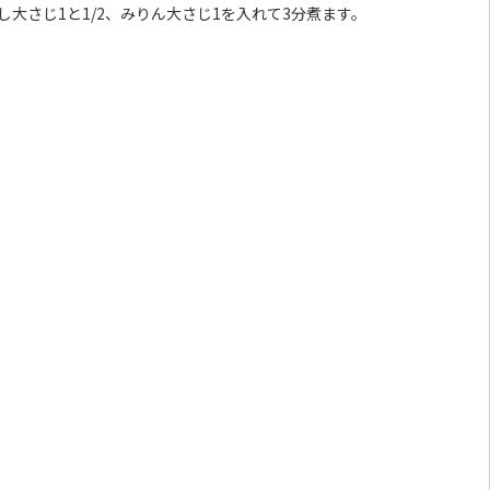
大さじ1と1/2、みりん大さじ1
を入れて3分煮ます。