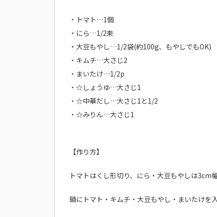
・トマト…1個
・にら…1/2束
・大豆もやし…1/2袋
(約100g、もやしでもOK)
・キムチ…大さじ2
・まいたけ…1/2p
・☆
しょうゆ…大さじ1
・☆
中華だし…大さじ1と1/2
・☆
みりん…大さじ1
【作り方】
トマトはくし形切り、にら・大豆もやしは3cm
鍋にトマト・キムチ・大豆もやし・まいたけを