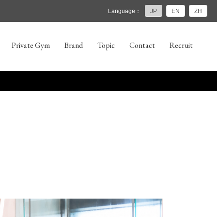
Language：
JP
EN
ZH
Private Gym
Brand
Topic
Contact
Recruit