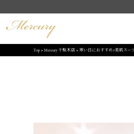
Top
»
Mercury 千駄木店
»
寒い日におすすめ♪美肌スープ