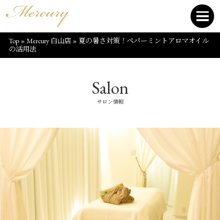
Top
»
Mercury 白山店
»
夏の暑さ対策！ペパーミントアロマオイル
の活用法
Salon
サロン情報