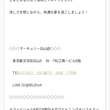
涼しさを感じながら、快適な夏を過ごしましょう！
◇◇◇マーキュリー白山店◇◇◇
東京都文京区白山5‐36‐7松江第一ビル6階
TEL:
03-5832‐9563
(
070‐2668‐7789
）
LINE ID:@852frsfr
◇◇◇◇◇◇◇◇◇◇◇◇◇◇◇◇
＃フェイシャル#毛穴#美白＃ホワイトニング＃リフトアッ