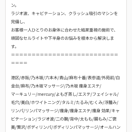
ン。
ラジオ波、キャビテーション、クラッシュ吸引のマシンを
完備し、
お客様一人ひとりのお身体に合わせた結果重視の施術で、
頑固なセルライトや下半身のお悩みを根本から解決しま
す。
＝＝＝＝＝＝＝＝＝＝＝＝＝＝＝＝＝＝＝＝＝＝＝＝＝＝
＝＝＝＝
港区/赤阪/乃木坂/六本木/青山/麻布十番/表参道/外苑前/白
金台/麻布/乃木坂マッサージ/乃木坂 痩身エステ/
マーキュリー/mercury/よもぎ蒸し/エステ/フェイシャル/
毛穴/美白/ホワイトニング/タルミ/たるみ/むくみ/浮腫み/
リンパ/リンパマッサージ/痩身/痩身エステ/痩身 効果/キャ
ビテーション/ラジオ波/二の腕/背中/太もも/腸もみ/ご褒
美/贅沢/ボディリンパ/ボディリンパマッサージ/オールハン