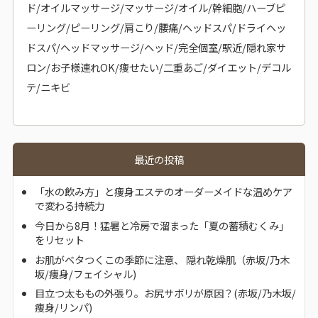
ド/オイルマッサージ/マッサージ/オイル/幹細胞/ハーブピ
ーリング/ピーリング/肩こり/腰痛/ヘッドスパ/ドライヘッ
ドスパ/ヘッドマッサージ/ヘッド/完全個室/駅近/隠れ家サ
ロン/お子様連れOK/痩せたい/二重あご/ダイエット/デコル
テ/ニキビ
最近の投稿
「水の飲み方」と痩身エステのオーダーメイドな温めケア
で変わる持続力
今日から8月！猛暑と冷房で溜まった「夏の蓄積むくみ」
をリセット
お肌がベタつくこの季節に注意、 隠れ乾燥肌（赤坂/乃木
坂/痩身/フェイシャル)
目立つ太ももの外張り。お尻サボリが原因？(赤坂/乃木坂/
痩身/リンパ)