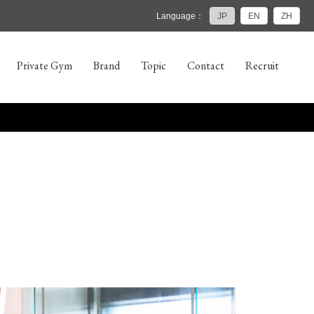
Language：
JP
EN
ZH
Private Gym
Brand
Topic
Contact
Recruit