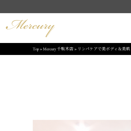
Top
»
Mercury 千駄木店
»
リンパケアで美ボディ＆美肌