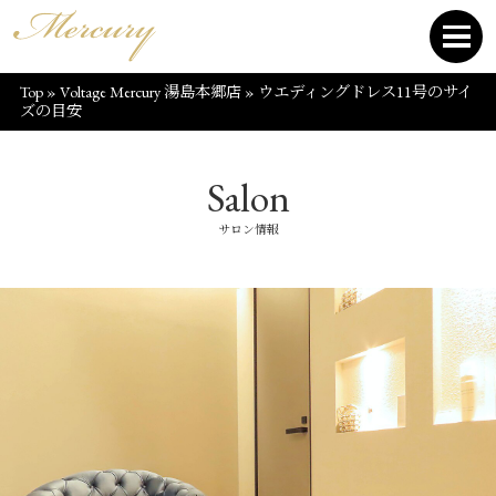
Top
»
Voltage Mercury 湯島本郷店
»
ウエディングドレス11号のサイ
ズの目安
Salon
サロン情報