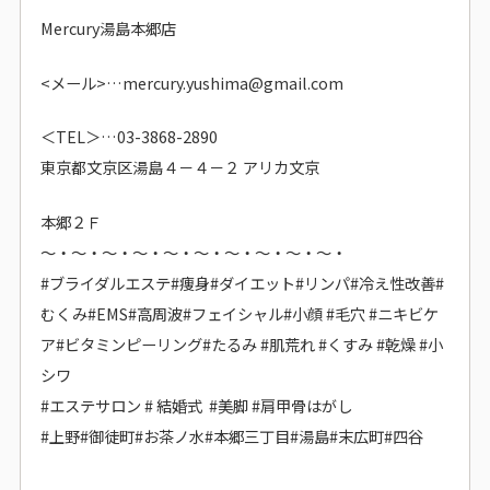
Mercury湯島本郷店
<メール>…mercury.yushima@gmail.com
＜TEL＞…03-3868-2890
東京都文京区湯島４－４－２ アリカ文京
本郷２Ｆ
～・～・～・～・～・～・～・～・～・～・
#ブライダルエステ#痩身#ダイエット#リンパ#冷え性改善
#
むくみ#EMS#高周波#
フェイシャル#小顔 #毛穴 #ニキビケ
ア
#ビタミンピーリング#たるみ #肌荒れ #くすみ #乾燥 #小
シワ
#エステサロン # 結婚式 #美脚 #肩甲骨はがし
#上野#御徒町#お茶ノ水#本郷三丁目#湯島#末広町#四谷