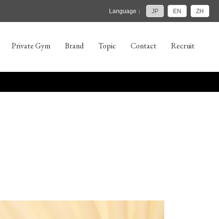
Language：
JP
EN
ZH
Private Gym
Brand
Topic
Contact
Recruit