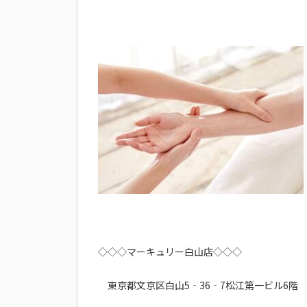
◇◇◇マーキュリー白山店◇◇◇
東京都文京区白山5‐36‐7松江第一ビル6階