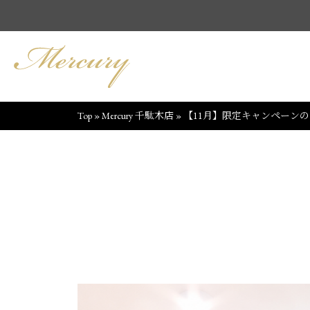
Top
»
Mercury 千駄木店
»
【11月】限定キャンペーン