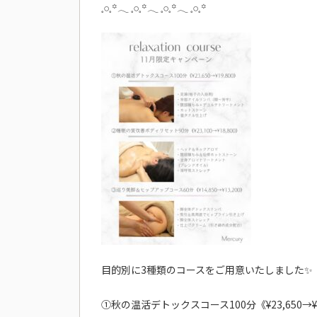
𓈒𓏸𓈒꙳𓂃 𓈒𓏸𓈒꙳𓂃 𓈒𓏸𓈒꙳𓂃 𓈒𓏸𓈒꙳
目的別に3種類のコースをご用意いたしました✨
①秋の温活デトックスコース100分《¥23,650→¥1