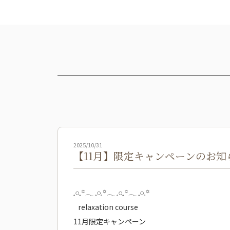
2025/10/31
【11月】限定キャンペーンのお知
𓈒𓏸𓈒꙳𓂃 𓈒𓏸𓈒꙳𓂃 𓈒𓏸𓈒꙳𓂃 𓈒𓏸𓈒꙳
relaxation course
11月限定キャンペーン