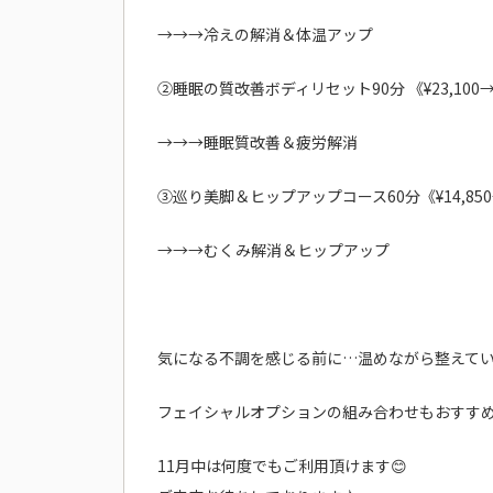
→→→冷えの解消＆体温アップ
②睡眠の質改善ボディリセット90分 《¥23,100→¥
→→→睡眠質改善＆疲労解消
③巡り美脚＆ヒップアップコース60分《¥14,850→
→→→むくみ解消＆ヒップアップ
気になる不調を感じる前に…温めながら整えて
フェイシャルオプションの組み合わせもおすす
11月中は何度でもご利用頂けます😊