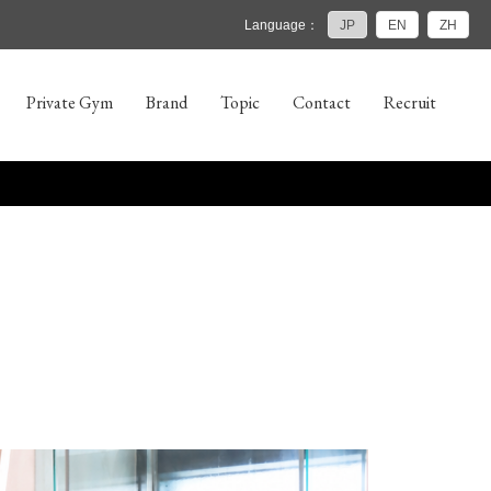
Language：
JP
EN
ZH
Private Gym
Brand
Topic
Contact
Recruit