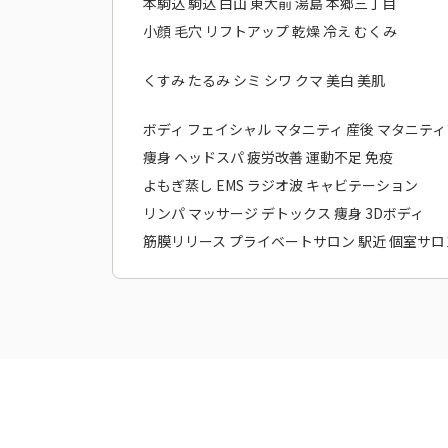
本駒込 駒込 白山 東大前 湯島 本郷三丁目
小顔 毛穴 リフトアップ 乾燥 冷え むくみ
くすみ たるみ シミ シワ クマ 美白 美肌
ボディ フェイシャル マタニティ 産後 マタニテ
痩身 ヘッドスパ 疲労改善 運動不足 免疫
よもぎ蒸し EMS ラジオ波 キャビテーション
リンパ マッサージ デトックス 痩身 3Dボディ
筋膜リリース プライベートサロン 駅近 個室サロ