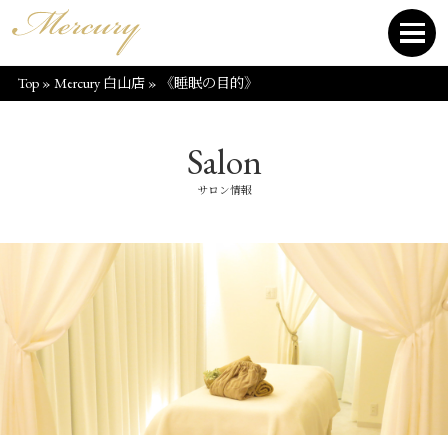
Top
»
Mercury 白山店
»
《睡眠の目的》
Salon
サロン情報