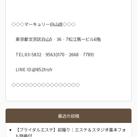
◇◇◇マーキュリー白山店◇◇◇
東京都文京区白山5‐36‐7松江第一ビル6階
TEL:03-5832‐9563(070‐2668‐7789）
LINE ID:@852frsfr
◇◇◇◇◇◇◇◇◇◇◇◇◇◇◇◇
最近の投稿
【ブライダルエステ】前撮り｜エステ＆スタジオ基本フォ
ト特典付