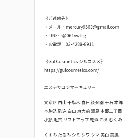
《ご連絡先》
・メール…mercury9563@gmail.com
・LINE…@061vwtcg
・お電話…03-4288-8911
《Gul Cosmetics ジルコスメ》
https://gulcosmetics.com/
エステサロンマーキュリー
文京区 白山 千駄木 春日 後楽園 千石 本郷
本駒込 駒込 白山 東大前 湯島 本郷三丁目
小顔 毛穴 リフトアップ 乾燥 冷え むくみ
くすみ たるみ シミ シワ クマ 美白 美肌