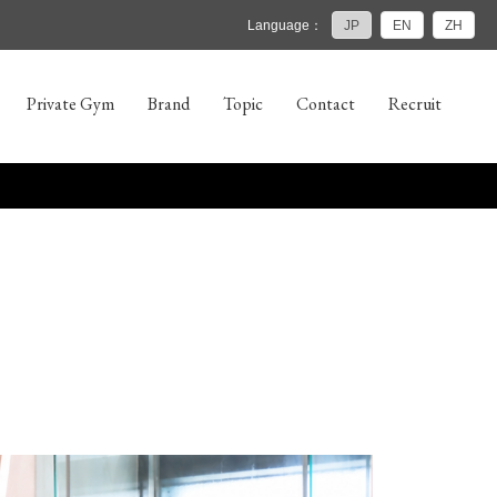
Language：
JP
EN
ZH
Private Gym
Brand
Topic
Contact
Recruit