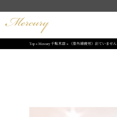
Top
»
Mercury 千駄木店
»
《紫外線疲労》出ていません