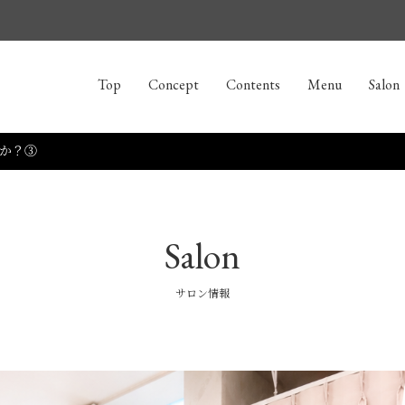
Top
Concept
Contents
Menu
Salon
か？③
Salon
サロン情報