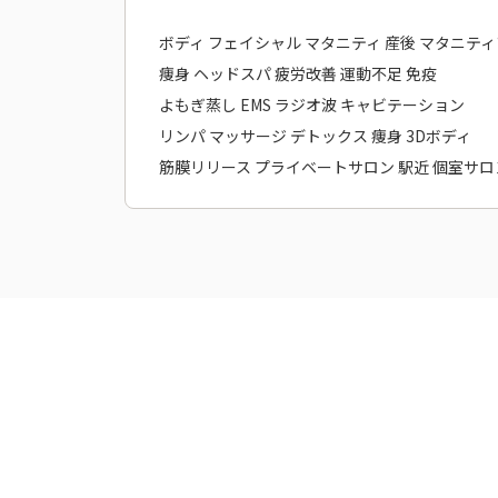
ボディ フェイシャル マタニティ 産後 マタニテ
痩身 ヘッドスパ 疲労改善 運動不足 免疫
よもぎ蒸し EMS ラジオ波 キャビテーション
リンパ マッサージ デトックス 痩身 3Dボディ
筋膜リリース プライベートサロン 駅近 個室サロ