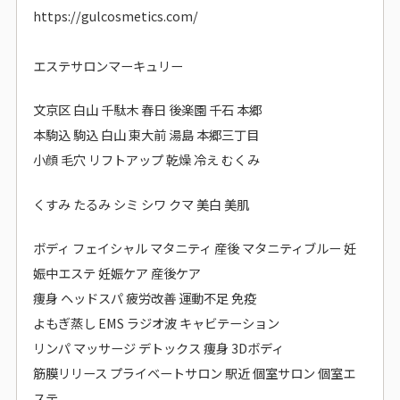
https://gulcosmetics.com/
エステサロンマーキュリー
文京区 白山 千駄木 春日 後楽園 千石 本郷
本駒込 駒込 白山 東大前 湯島 本郷三丁目
小顔 毛穴 リフトアップ 乾燥 冷え むくみ
くすみ たるみ シミ シワ クマ 美白 美肌
ボディ フェイシャル マタニティ 産後 マタニティブルー 妊
娠中エステ 妊娠ケア 産後ケア
痩身 ヘッドスパ 疲労改善 運動不足 免疫
よもぎ蒸し EMS ラジオ波 キャビテーション
リンパ マッサージ デトックス 痩身 3Dボディ
筋膜リリース プライベートサロン 駅近 個室サロン 個室エ
ステ