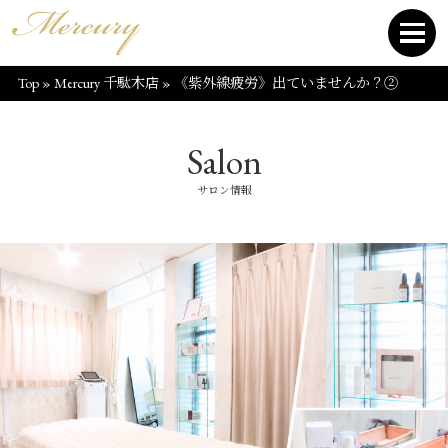
Top
»
Mercury 千駄木店
»
《紫外線疲労》出ていませんか？②
Salon
サロン情報