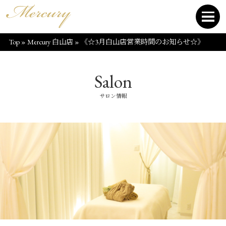
Top
»
Mercury 白山店
»
《☆3月白山店営業時間のお知らせ☆》
Salon
サロン情報