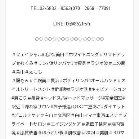
TEL:03-5832‐9563(070‐2668‐7789）
LINE ID:@852frsfr
◇◇◇◇◇◇◇◇◇◇◇◇◇◇◇◇
＃フェイシャル#毛穴#美白＃ホワイトニング＃リフトアッ
プ＃むくみ
＃リンパ#リンパケア#痩身＃ラジオ波＃二の腕
＃背中＃太もも
＃腸もみ＃ご褒美＃贅沢 #ボディリンパ#オールハンド＃オ
イルトリートメント
＃幹細胞#ラジオ派 #キャビテーション
#肩こり＃痩身 #ヘッドスパ#ヘッドマッサージ
#完全個室#
駅近＃隠れ家サロン#お子様連れOK#二重あご#ダイエット
#デコルテケア＃白山＃文京区＃白山ママ＃東京エステ＃プ
ライベートサロン＃エイジングケア＃遺伝子検査＃腸内環
境＃肌質改善＃ほうれい線＃肌改善＃2024＃美肌＃３Dマ