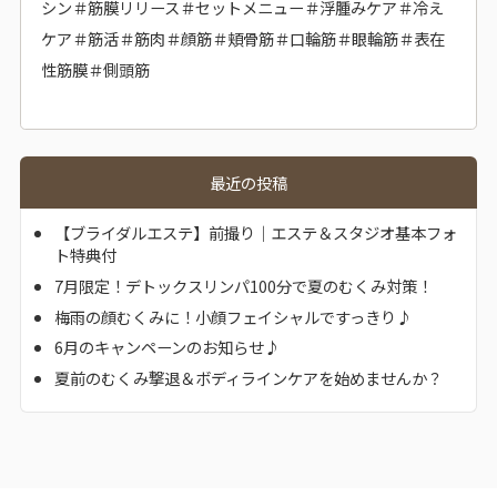
シン＃筋膜リリース＃セットメニュー＃浮腫みケア＃冷え
ケア＃筋活＃筋肉＃顔筋＃頬骨筋＃口輪筋＃眼輪筋＃表在
性筋膜＃側頭筋
最近の投稿
【ブライダルエステ】前撮り｜エステ＆スタジオ基本フォ
ト特典付
7月限定！デトックスリンパ100分で夏のむくみ対策！
梅雨の顔むくみに！小顔フェイシャルですっきり♪
6月のキャンペーンのお知らせ♪
夏前のむくみ撃退＆ボディラインケアを始めませんか？