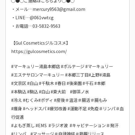
○●○ご連絡はこちらより○●○
・メール…mercury9563@gmail.com
・LINE…@061vwtcg
・お電話…03-5832-9563
【Gul Cosmeticsジルコスメ】
https://gulcosmetics.com/
#マーキュリー湯島本郷店 #ボルテージ #マーキュリー
#エステサロンマーキュリー #本郷三丁目#上野#湯島
#文京区 #白山 #千駄木 #春日 #後楽園 #千石 #本郷
#本駒込 #駒込 #白山 #東大前 #御茶ノ水
#冷え #むくみ#ボディ #産後＃温活＃腸活＃腸もみ
#痩身 #ヘッドスパ #疲労改善 #運動不足 #免疫＃リンパ＃血
行促進
#よもぎ蒸し #EMS #ラジオ波 #キャビテーション＃発汗
#リンパ #マッサージ＃自律神経＃筋膜リリース