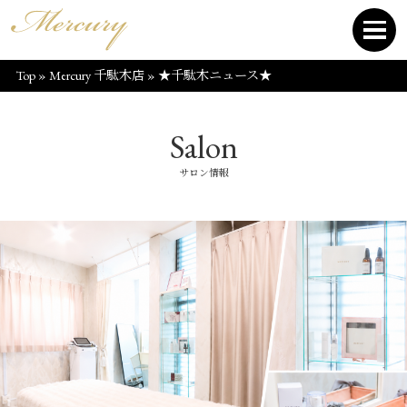
Top
»
Mercury 千駄木店
»
★千駄木ニュース★
Salon
サロン情報