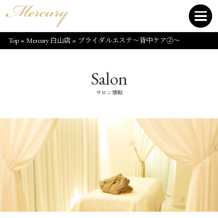
Top
»
Mercury 白山店
»
ブライダルエステ～背中ケア②～
Salon
サロン情報