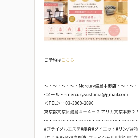
ご予約は
こちら
～・～・～・～・Mercury湯島本郷店・～・～
<メール>…mercury.yushima@gmail.com
＜TEL＞…03-3868-2890
東京都文京区湯島４－４－２ アリカ文京本郷２
～・～・～・～・～・～・～・～・～・～・～
#ブライダルエステ#痩身#ダイエット#リンパ#
#むくみ#EMS#高周波#フェイシャル#小顔 #毛穴