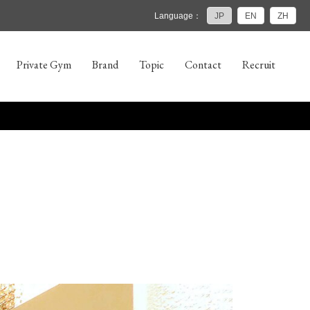
Language：
JP
EN
ZH
Private Gym
Brand
Topic
Contact
Recruit