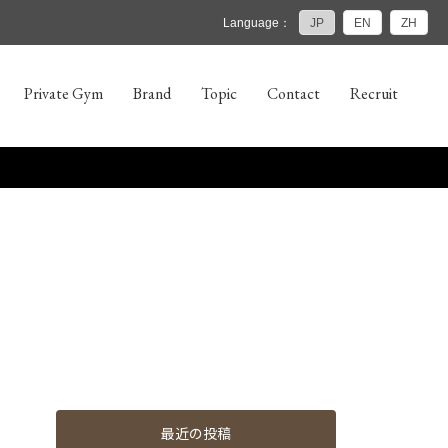
Language：
JP
EN
ZH
Private Gym
Brand
Topic
Contact
Recruit
最近の投稿